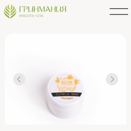
Воск для кутикулы 5гр