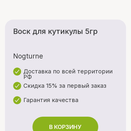
Nogturne
Доставка по всей территории
РФ
Скидка 15% за первый заказ
Гарантия качества
В КОРЗИНУ
Описание товара
Простая замена масла для
кутикулы. Основное
Характеристики
преимущество воска в его
составе, воск создан на основе
экологически чистых
Объём: 5 гр
ингредиентов премиального
сегмента. Укрепление, питание
Способ применения: Нанесите
и восстановление кутикулы и
немного воска на кутикулу и