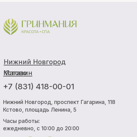
Нижний Новгород
Магазин
Кстово
+7 (831) 418-00-01
Нижний Новгород, проспект Гагарина, 118
Кстово, площадь Ленина, 5
Часы работы:
ежедневно, с 10:00 до 20:00
Все цены, указанные на сайте носят исключительно
информативный характер и не являются публичной офертой,
определяемой положениями Статьи 437 (2) ГК РФ
Политика конфиденциальности