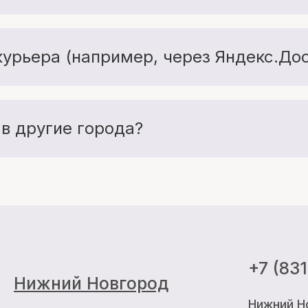
м, когда все будет готово к
во - бесплатная при заказе от 6000 ₽. Если сумма м
о к двери.
гда стараемся подобрать самый удобный и выгодный ва
и.
курьера (например, через Яндекс.Дос
аказ и аккуратно передадим его вашему курьеру - бу
ранее согласовать время, чтобы все прошло быстро и 
 в другие города?
Почтой России по всей стране. После отправки вы по
+7 (831) 418-00
казы отправляются только после полной оплаты.
жний Новгород
Нижний Новгород, про
тово
Кстово, площадь Лени
газин
Часы работы:
ежедневно, с 10:00 д
 цены, указанные на сайте носят исключительно информативный