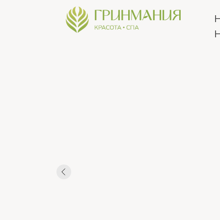
Нижн
Новго