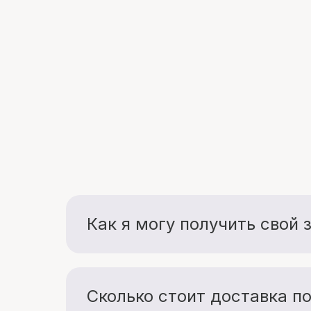
Как я могу получить свой 
Вы можете выбрать удобный для себя 
Самовывоз из наших салонов Гринма
Кстово, пл. Ленина, 5
Сколько стоит доставка по
Нижний Новгород, пр. Гагарина, 11