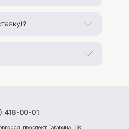
еньше, стоимость доставки составит
риант для вас.
тавку)?
дь то Яндекс.Доставка, СберМаркет
без ожидания.
лучите трек-номер для отслеживания
-01
спект Гагарина, 118
на, 5
о 20:00