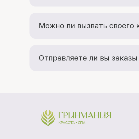
После оформления заказа мы сообщи
выдаче.
Доставка по Нижнему Новгороду и Ксто
Доставка по городу - курьером прям
от 300 ₽ (зависит от района). Мы все
Доставка по России - Почтой Росси
Можно ли вызвать своего 
Конечно! Мы с радостью подготовим з
или любая другая служба. Главное - за
Отправляете ли вы заказы
Да! Мы с любовью отправляем заказы 
посылки. Обратите внимание: такие за
Ни
Кс
Ма
Все