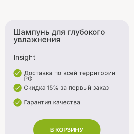
Insight
Доставка по всей территории
РФ
Скидка 15% за первый заказ
Гарантия качества
В КОРЗИНУ
Описание товара
Масло обладает питательными
свойствами, делает кудри
Характеристики
мягкими, блестящими;
закрывает кутикулу волоса.
Объём: 50 мл
Способ применения: После
укладки, нанести несколько